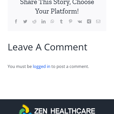
Share This Story, Choose
Your Platform!
Facebook
Twitter
Reddit
LinkedIn
WhatsApp
Tumblr
Pinterest
Vk
Xing
Email
Leave A Comment
You must be
logged in
to post a comment.