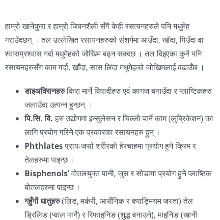
हाम्रो खानेकुरा र हाम्रो जिवनशैली सँगै केही रसायनहरुले पनि मधुमेह
गराउँदछन् । तल उल्लेखित रसायनहरुको संशर्गमा आउँदा, खाँदा, पिउँदा वा
श्वासप्रश्वास गर्दा मधुमेहको जोखिम बढ्न सक्दछ । तल दिइएका कुनै पनि
रसायनहरुसँग काम गर्दा, खाँदा, सास लिंदा मधुमेहको जोखिमलाई बढाउँछ ।
डाइअक्सिनहरु
किरा मार्ने विषादीहरु एवं कागज बनाउँदा र प्लाष्टिकहरु
जलाउँदा उत्पन्न हुन्छन् ।
पि.सि. वि.
हरु उद्योगमा इन्सुलेसन र चिल्लो पार्ने काम (लुब्रिकेशन) का
लागि प्रयोग गरिने एक प्रकारका रसायनहरु हुन् ।
Phthlates
प्रायःजसो शरीरको हेरचाहमा प्रयोग हुने क्रिम र
तेलहरुमा पाइन्छ ।
Bisphenols’
वोतलयुक्त पानी, जुस र सोडामा प्रयोग हुने प्लाष्टिक
बोतलहरुमा पाइन्छ ।
गहुँगों धातुहरु
(लिड, मर्करी, आर्सेनिक र क्याड्मियम जस्ता) तेल
ड्रिलिङ (प्वाल पार्ने) र रिफाइनिङ (शुद्ध बनाउने), माइनिङ (खानी