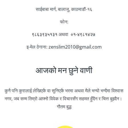
साईबाबा मार्ग, बालाजु, काठमाडौं-१६
फोन:
९८६३९३५१३१
अथवा
०१-४९८१४२७
इ-मेल ठेगाना:
zenslim2010@gmail.com
आजको मन छुने वाणी
कुनै पनि कुरालाई लेखिएकै वा सुनिएकै भरमा अथवा मैले भन्यो भन्दैमा विश्वास
नगर, जब सम्म तिम्रो आफ्नो विवेक र विचारसँग सहमत हुँदैन र चित्त बुझ्दैन।
गौतम बुद्ध